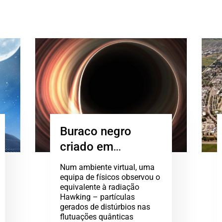
Buraco negro
criado em
computador
Num ambiente virtual, uma
começa a brilhar
equipa de físicos observou o
equivalente à radiação
Hawking – partículas
gerados de distúrbios nas
flutuações quânticas