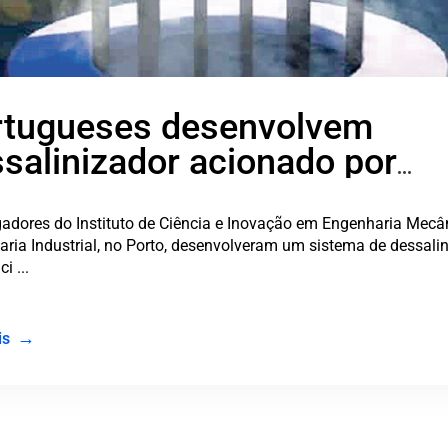
FIFA
or
sem
haria Mecânica e
O campeon
de dessalinização
Qatar, va
tecnologia 
Ler mais