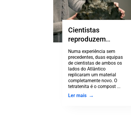
Cientistas
reproduzem
material
Numa experiência sem
fascinante
precedentes, duas equipas
de cientistas de ambos os
encontrado em
lados do Atlântico
meteorito
replicaram um material
completamente novo. O
tetratenita é o compost ...
Ler mais