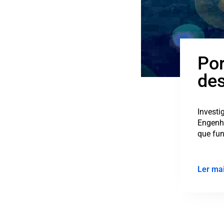
Portugueses desenvolvem
dessalinizador acionado p
energia solar térmica
Investigadores do Instituto de Ciência e Inovação em Engen
Engenharia Industrial, no Porto, desenvolveram um sistema 
que funci ...
Ler mais