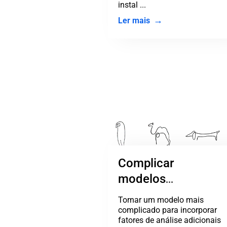
instal ...
Ler mais
Complicar
modelos
científicos nem
Tornar um modelo mais
sempre é o melhor
complicado para incorporar
fatores de análise adicionais
caminho