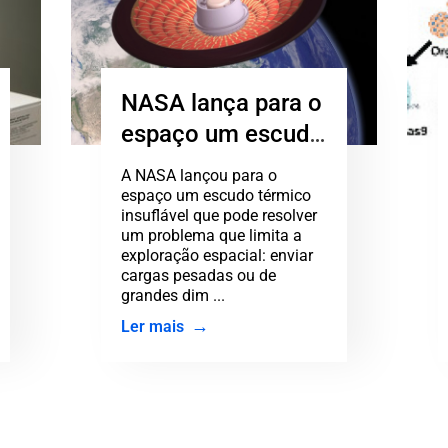
NASA lança para o
espaço um escudo
térmico gigante e
A NASA lançou para o
insuflável
espaço um escudo térmico
insuflável que pode resolver
um problema que limita a
exploração espacial: enviar
cargas pesadas ou de
grandes dim ...
Ler mais