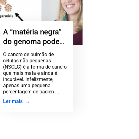
A “matéria negra”
do genoma pode
ajudar a curar o
O cancro de pulmão de
cancro
células não pequenas
(NSCLC) é a forma de cancro
que mais mata e ainda é
incurável. Infelizmente,
apenas uma pequena
percentagem de pacien ...
Ler mais