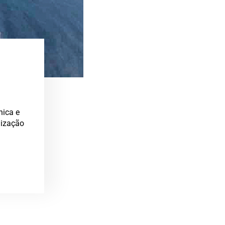
 usa fora-de-jogo
iautomático
ato do Mundo da FIFA 2022, que começou este fim-de-semana
i utilizar um sistema de deteção de fora-de-jogo semiautomático
fo ...