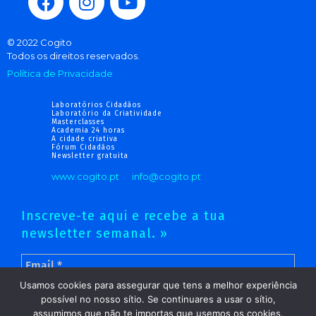
© 2022 Cogito
Todos os direitos reservados.
Política de Privacidade
Laboratórios Cidadãos
Laboratório da Criatividade
Masterclasses
Academia 24 horas
A cidade criativa
Fórum Cidadãos
Newsletter gratuita
www.cogito.pt
info@cogito.pt
Inscreve-te aqui e recebe a tua
newsletter semanal. »
Usamos cookies para assegurar que tens a melhor experiência
possível no nosso sítio. Se continuares a usar o sítio,
assumimos que não te importas que usemos os cookies.