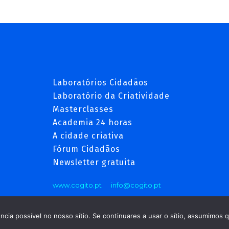
Laboratórios Cidadãos
Laboratório da Criatividade
Masterclasses
Academia 24 horas
A cidade criativa
Fórum Cidadãos
Newsletter gratuita
www.cogito.pt
info@cogito.pt
cia possível no nosso sítio. Se continuares a usar o sítio, assumimos