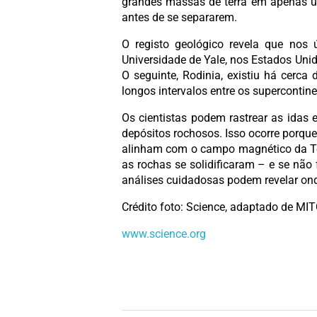
grandes massas de terra em apenas u
antes de se separarem.
O registo geológico revela que nos ú
Universidade de Yale, nos Estados Unid
O seguinte, Rodinia, existiu há cerca
longos intervalos entre os supercontin
Os cientistas podem rastrear as idas
depósitos rochosos. Isso ocorre porqu
alinham com o campo magnético da Ter
as rochas se solidificaram – e se nã
análises cuidadosas podem revelar o
Crédito foto: Science, adaptado de M
www.science.org