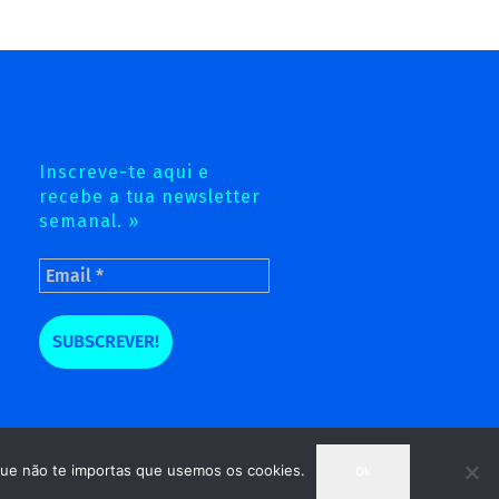
Inscreve-te aqui e
recebe a tua newsletter
semanal. »
 que não te importas que usemos os cookies.
Ok