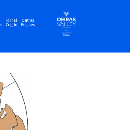
m
Jornal
Outras
os
Cogito
Edições