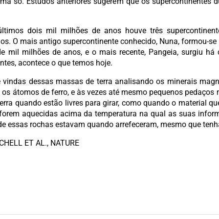
ma só. Estudos anteriores sugerem que os supercontinentes 
ltimos dois mil milhões de anos houve três supercontinente
os. O mais antigo supercontinente conhecido, Nuna, formou-se 
 de mil milhões de anos, e o mais recente, Pangeia, surgiu h
entes, acontece o que temos hoje.
 e vindas dessas massas de terra analisando os minerais magn
e os átomos de ferro, e às vezes até mesmo pequenos pedaços 
ra quando estão livres para girar, como quando o material qu
o forem aquecidas acima da temperatura na qual as suas inf
nde essas rochas estavam quando arrefeceram, mesmo que tenh
ITCHELL ET AL., NATURE