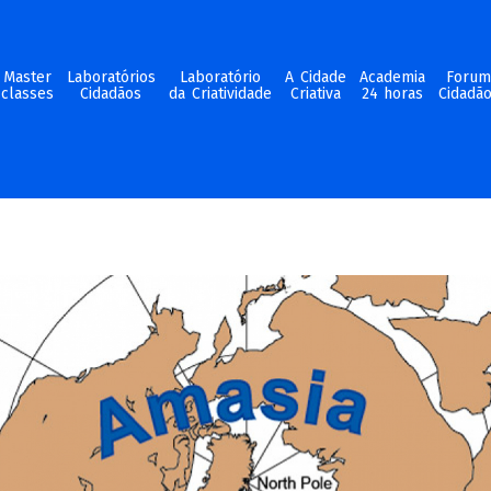
Master
Laboratórios
Laboratório
A Cidade
Academia
Foru
classes
Cidadãos
da Criatividade
Criativa
24 horas
Cidadã