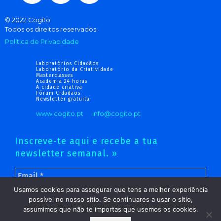
© 2022 Cogito
Todos os direitos reservados.
Política de Privacidade
Laboratórios Cidadãos
Laboratório da Criatividade
Masterclasses
Academia 24 horas
A cidade criativa
Fórum Cidadãos
Newsletter gratuita
www.cogito.pt
info@cogito.pt
Inscreve-te aqui e recebe a tua
newsletter semanal. »
Usamos cookies para assegurar que tens a melhor experiência
possível no nosso sítio. Se continuares a usar o sítio,
assumimos que não te importas que usemos os cookies.