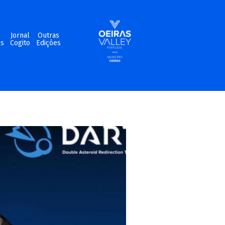
m
Jornal
Outras
os
Cogito
Edições