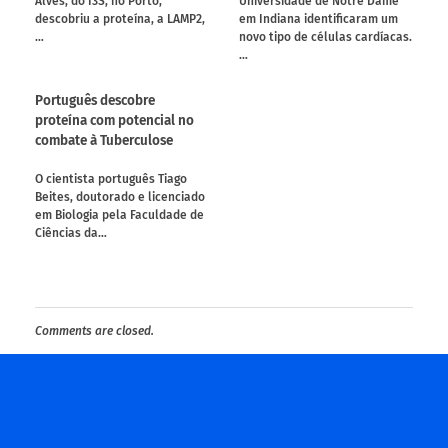
Alves, do I3S, no Porto,
Universidade de Notre Dame
descobriu a proteína, a LAMP2,
em Indiana identificaram um
…
novo tipo de células cardíacas.
…
Português descobre
proteína com potencial no
combate à Tuberculose
O cientista português Tiago
Beites, doutorado e licenciado
em Biologia pela Faculdade de
Ciências da…
Comments are closed.