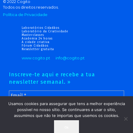
© 2022 Cogito
Todos os direitos reservados.
Política de Privacidade
Laboratórios Cidadãos
Laboratório da Criatividade
Masterclasses
Academia 24 horas
A cidade criativa
Fórum Cidadãos
Newsletter gratuita
www.cogito.pt
info@cogito.pt
Inscreve-te aqui e recebe a tua
newsletter semanal. »
Usamos cookies para assegurar que tens a melhor experiência
possível no nosso sítio. Se continuares a usar o sítio,
assumimos que não te importas que usemos os cookies.
Ok