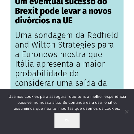
Um eventual sucesso do
Brexit pode levar a novos
divórcios na UE
Uma sondagem da Redfield
and Wilton Strategies para
a Euronews mostra que
Itália apresenta a maior
probabilidade de
considerar uma saída da
comunidade na
Usamos cookies para assegurar que tens a melhor experiência
eventualidade de o Reino
possível no nosso sítio. Se continuares a usar o sítio,
assumimos que não te importas que usemos os cookies.
Unido comprovar os
benefícios do divórcio.
Ok
Outros países com peso