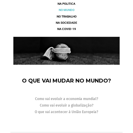
NA POLÍTICA
NO MUNDO
NO TRABALHO
NA SOCIEDADE
NA COVID-19
O QUE VAI MUDAR NO MUNDO?
Como vai evoluir a economia mundial?
Como vai evoluir a globalização?
O que vai acontecer à União Europeia?