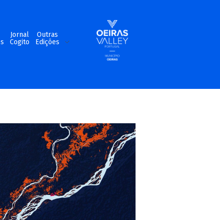
m
Jornal
Outras
os
Cogito
Edições