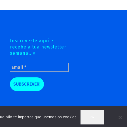
Inscreve-te aqui e
recebe a tua newsletter
semanal. »
 que não te importas que usemos os cookies.
Ok