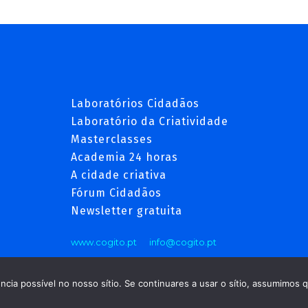
Laboratórios Cidadãos
Laboratório da Criatividade
Masterclasses
Academia 24 horas
A cidade criativa
Fórum Cidadãos
Newsletter gratuita
www.cogito.pt
info@cogito.pt
cia possível no nosso sítio. Se continuares a usar o sítio, assumimos