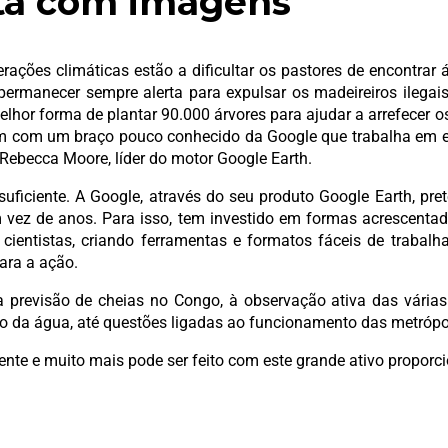
eta com imagens
terações climáticas estão a dificultar os pastores de encontr
permanecer sempre alerta para expulsar os madeireiros ilegai
elhor forma de plantar 90.000 árvores para ajudar a arrefecer o
am com um braço pouco conhecido da Google que trabalha em e
Rebecca Moore, líder do motor Google Earth.
suficiente. A Google, através do seu produto Google Earth, pr
ez de anos. Para isso, tem investido em formas acrescentada
a cientistas, criando ferramentas e formatos fáceis de trabal
para a ação.
 previsão de cheias no Congo, à observação ativa das vária
o da água, até questões ligadas ao funcionamento das metrópo
ente e muito mais pode ser feito com este grande ativo proporc