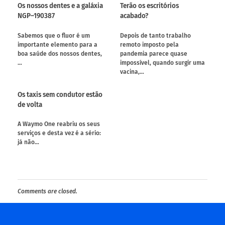
Os nossos dentes e a galáxia
Terão os escritórios
NGP–190387
acabado?
Sabemos que o fluor é um
Depois de tanto trabalho
importante elemento para a
remoto imposto pela
boa saúde dos nossos dentes,
pandemia parece quase
…
impossível, quando surgir uma
vacina,…
Os taxis sem condutor estão
de volta
A Waymo One reabriu os seus
serviços e desta vez é a sério:
já não…
Comments are closed.