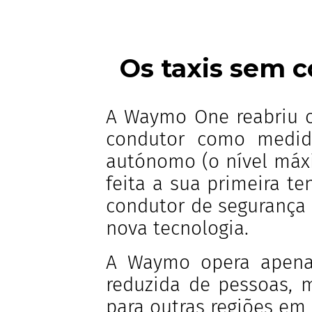
Os taxis sem c
A Waymo One reabriu os
condutor como medid
autónomo (o nível máxi
feita a sua primeira t
condutor de segurança 
nova tecnologia.
A Waymo opera apenas
reduzida de pessoas, m
para outras regiões em 