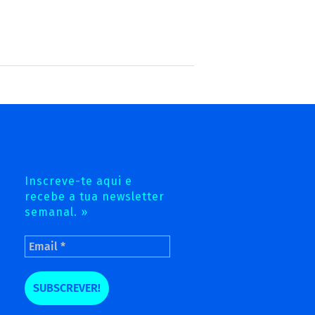
Inscreve-te aqui e
recebe a tua newsletter
semanal. »