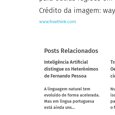
Crédito da imagem: wa
www.freethink.com
Posts Relacionados
Inteligência Artificial
Tr
distingue os Heterónimos
Oe
de Fernando Pessoa
ci
A linguagem natural tem
Nu
evoluído de forma acelerada.
is
Mas em língua portuguesa
pa
está ainda uns…
o 