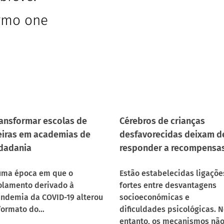
ymo one
ansformar escolas de
Cérebros de crianças
iras em academias de
desfavorecidas deixam d
dadania
responder a recompensa
ma época em que o
Estão estabelecidas ligaçõe
olamento derivado à
fortes entre desvantagens
ndemia da COVID-19 alterou
socioeconómicas e
formato do…
dificuldades psicológicas. 
entanto, os mecanismos nã