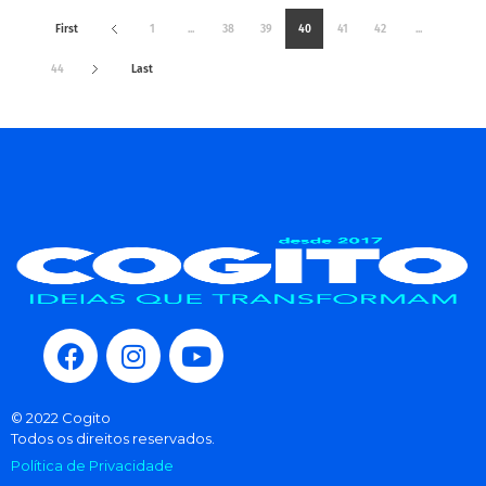
First
1
...
38
39
40
41
42
...
44
Last
© 2022 Cogito
Todos os direitos reservados.
Política de Privacidade