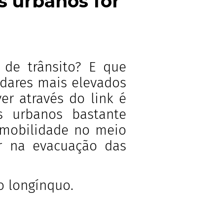
s urbanos for
 de trânsito? E que
dares mais elevados
r através do link é
s urbanos bastante
a mobilidade no meio
er na evacuação das
o longínquo.