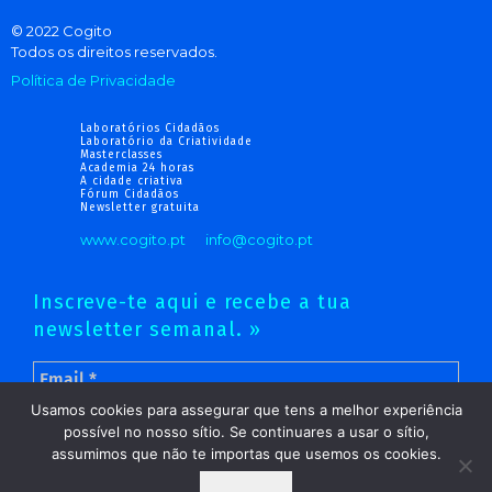
© 2022 Cogito
Todos os direitos reservados.
Política de Privacidade
Laboratórios Cidadãos
Laboratório da Criatividade
Masterclasses
Academia 24 horas
A cidade criativa
Fórum Cidadãos
Newsletter gratuita
www.cogito.pt
info@cogito.pt
Inscreve-te aqui e recebe a tua
newsletter semanal. »
Usamos cookies para assegurar que tens a melhor experiência
possível no nosso sítio. Se continuares a usar o sítio,
assumimos que não te importas que usemos os cookies.