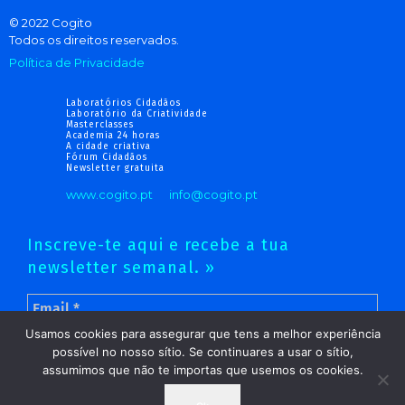
© 2022 Cogito
Todos os direitos reservados.
Política de Privacidade
Laboratórios Cidadãos
Laboratório da Criatividade
Masterclasses
Academia 24 horas
A cidade criativa
Fórum Cidadãos
Newsletter gratuita
www.cogito.pt
info@cogito.pt
Inscreve-te aqui e recebe a tua
newsletter semanal. »
Usamos cookies para assegurar que tens a melhor experiência
possível no nosso sítio. Se continuares a usar o sítio,
assumimos que não te importas que usemos os cookies.