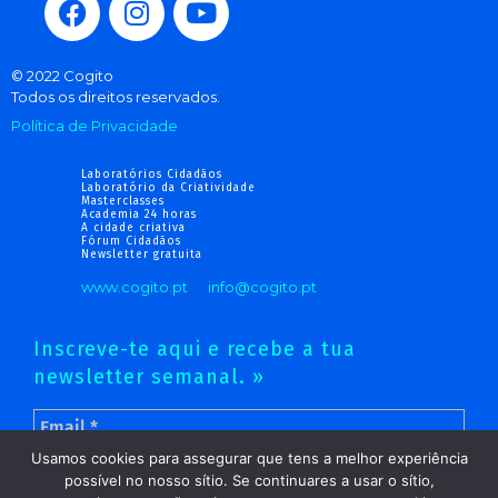
© 2022 Cogito
Todos os direitos reservados.
Política de Privacidade
Laboratórios Cidadãos
Laboratório da Criatividade
Masterclasses
Academia 24 horas
A cidade criativa
Fórum Cidadãos
Newsletter gratuita
www.cogito.pt
info@cogito.pt
Inscreve-te aqui e recebe a tua
newsletter semanal. »
Usamos cookies para assegurar que tens a melhor experiência
possível no nosso sítio. Se continuares a usar o sítio,