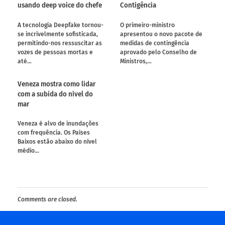
usando deep voice do chefe
Contigência
A tecnologia Deepfake tornou-
O primeiro-ministro
se incrivelmente sofisticada,
apresentou o novo pacote de
permitindo-nos ressuscitar as
medidas de contingência
vozes de pessoas mortas e
aprovado pelo Conselho de
até…
Ministros,…
Veneza mostra como lidar
com a subida do nível do
mar
Veneza é alvo de inundações
com frequência. Os Países
Baixos estão abaixo do nível
médio…
Comments are closed.