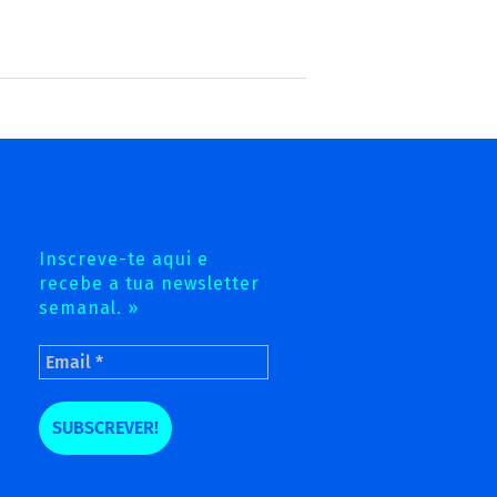
Inscreve-te aqui e
recebe a tua newsletter
semanal. »