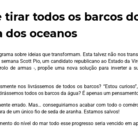
e tirar todos os barcos 
a dos oceanos
grama sobre ideias que transformam. Esta talvez não nos tran
emana Scott Pio, um candidato republicano ao Estado da Virgí
olo de armas -, propõe uma nova solução para inverter a s
esmente nos livrássemos de todos os barcos? “Estou curioso”,
e tirássemos todos os barcos da água? É apenas um pensamento
nte errado. Mas… conseguiriamos acabar com todo o comérci
ra de um único fio de seda de aranha. Estamos salvos!
mento do nível do mar todo esse progresso seria vencido em ap