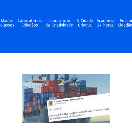
Master
Laboratórios
Laboratório
A Cidade
Academia
Foru
classes
Cidadãos
da Criatividade
Criativa
24 horas
Cidadã