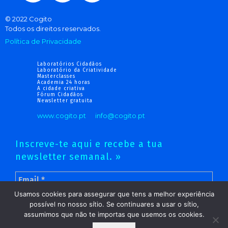
© 2022 Cogito
Todos os direitos reservados.
Política de Privacidade
Laboratórios Cidadãos
Laboratório da Criatividade
Masterclasses
Academia 24 horas
A cidade criativa
Fórum Cidadãos
Newsletter gratuita
www.cogito.pt
info@cogito.pt
Inscreve-te aqui e recebe a tua
newsletter semanal. »
Usamos cookies para assegurar que tens a melhor experiência
possível no nosso sítio. Se continuares a usar o sítio,
assumimos que não te importas que usemos os cookies.