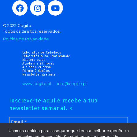
© 2022 Cogito
Todos os direitos reservados.
Política de Privacidade
Laboratórios Cidadãos
Laboratório da Criatividade
Masterclasses
Academia 24 horas
A cidade criativa
Fórum Cidadãos
Newsletter gratuita
www.cogito.pt
info@cogito.pt
Inscreve-te aqui e recebe a tua
newsletter semanal. »
Usamos cookies para assegurar que tens a melhor experiência
possível no nosso sítio. Se continuares a usar o sítio,