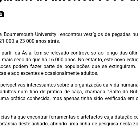
a
ela Bournemouth University encontrou vestígios de pegadas 
21 000 a 23 000 anos atrás.
artir da Ásia, tem-se relevado controverso ao longo das últi
 mais cedo do que há 16 000 anos. No entanto, este novo estud
ecoces podem fazer parte de populações que se extinguiram
ças e adolescentes e ocasionalmente adultos.
erspetivas interessantes sobre a organização da vida humana 
adultos num tipo de prática de caça, chamada “Salto do Búfa
 uma prática conhecida, mas apenas tinha sido verificada em 
ncias há que encontrar ferramentas e artefactos cuja datação 
portância deste achado, abrindo uma linha de pesquisa nesta 