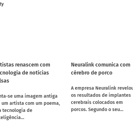
ty
tistas renascem com
Neuralink comunica com
cnologia de notícias
cérebro de porco
lsas
A empresa Neuralink revelo
os resultados de implantes
nta-se uma imagem antiga
cerebrais colocados em
 um artista com um poema,
porcos. Segundo o seu…
a tecnologia de
teligência…