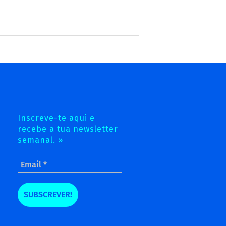
Inscreve-te aqui e
recebe a tua newsletter
semanal. »