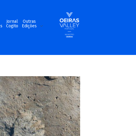
m
Jornal
Outras
os
Cogito
Edições