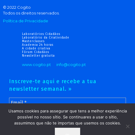
© 2022 Cogito
Todos os direitos reservados.
Política de Privacidade
Laboratórios Cidadãos
Laboratório da Criatividade
Masterclasses
Academia 24 horas
A cidade criativa
Fórum Cidadãos
Newsletter gratuita
www.cogito.pt
info@cogito.pt
Inscreve-te aqui e recebe a tua
newsletter semanal. »
Usamos cookies para assegurar que tens a melhor experiência
possível no nosso sítio. Se continuares a usar o sítio,
assumimos que não te importas que usemos os cookies.