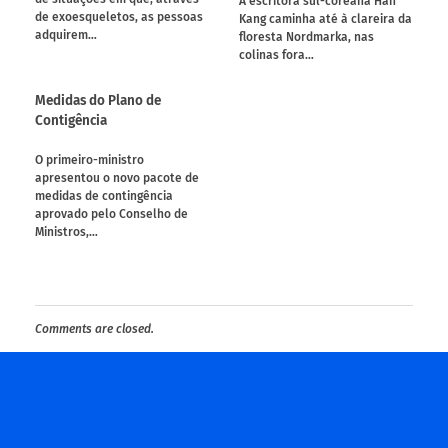
A escritora sul-coreana Han
de exoesqueletos, as pessoas
Kang caminha até à clareira da
adquirem…
floresta Nordmarka, nas
colinas fora…
Medidas do Plano de
Contigência
O primeiro-ministro
apresentou o novo pacote de
medidas de contingência
aprovado pelo Conselho de
Ministros,…
Comments are closed.