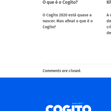
O que é o Cogito?
KF
O Cogito 2020 está quase a
A 
nascer. Mas afinal o que é o
de
Cogito?
cr
d
Comments are closed.