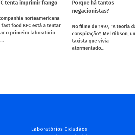
C tenta imprimir frango
Porque há tantos
negacionistas?
companhia norteamericana
 fast food KFC está a tentar
No filme de 1997, "A teoria d
iar o primeiro laboratório
conspiração", Mel Gibson, u
e…
taxista que vivia
atormentado…
Laboratórios Cidadãos