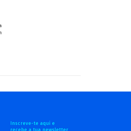
a
m
Inscreve-te aqui e
recebe a tua newsletter