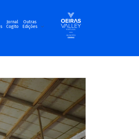
m
Jornal
Outras
os
Cogito
Edições