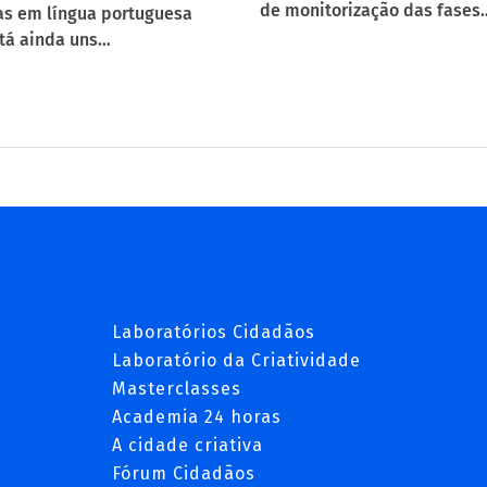
de monitorização das fases
s em língua portuguesa
tá ainda uns…
Laboratórios Cidadãos
Laboratório da Criatividade
Masterclasses
Academia 24 horas
A cidade criativa
Fórum Cidadãos