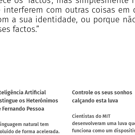
ce os ‘factos’, mas simplesmente r
 interferem com outras coisas em q
om a sua identidade, ou porque nã
es factos.”
teligência Artificial
Controle os seus sonhos
stingue os Heterónimos
calçando esta luva
 Fernando Pessoa
Cientistas do MIT
desenvolveram uma luva qu
linguagem natural tem
funciona como um dispositi
oluído de forma acelerada.