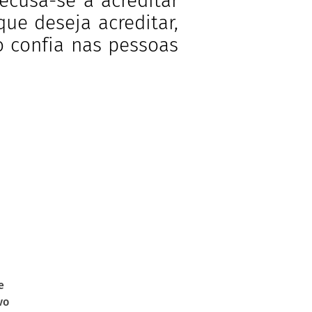
ecusa-se a acreditar
ue deseja acreditar,
o confia nas pessoas
e
vo