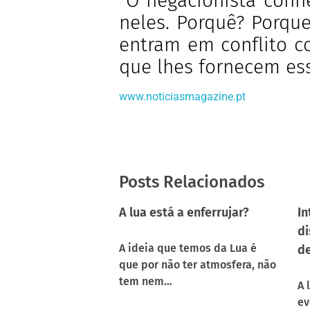
“O negacionista conhe
neles. Porquê? Porque
entram em conflito c
que lhes fornecem ess
www.noticiasmagazine.pt
Posts Relacionados
A lua está a enferrujar?
In
di
A ideia que temos da Lua é
de
que por não ter atmosfera, não
tem nem…
A 
ev