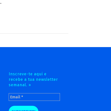
…
Inscreve-te aqui e
recebe a tua newsletter
semanal. »