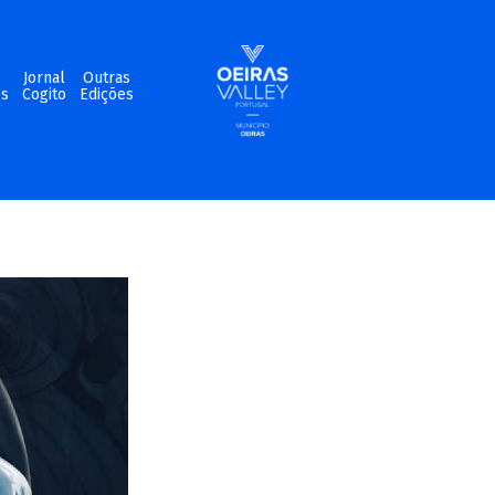
m
Jornal
Outras
os
Cogito
Edições