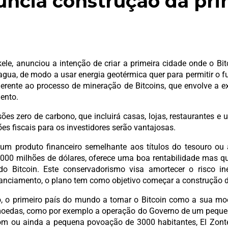
uncia construção da pri
ele, anunciou a intenção de criar a primeira cidade onde o Bi
agua, de modo a usar energia geotérmica quer para permitir o 
erente ao processo de mineração de Bitcoins, que envolve a e
ento.
s zero de carbono, que incluirá casas, lojas, restaurantes e u
es fiscais para os investidores serão vantajosas.
um produto financeiro semelhante aos títulos do tesouro o
e 1000 milhões de dólares, oferece uma boa rentabilidade mas 
o Bitcoin. Este conservadorismo visa amortecer o risco ine
anciamento, o plano tem como objetivo começar a construção da
o, o primeiro país do mundo a tornar o Bitcoin como a sua moe
tomoedas, como por exemplo a operação do Governo de um peque
m ou ainda a pequena povoação de 3000 habitantes, El Zonte, 