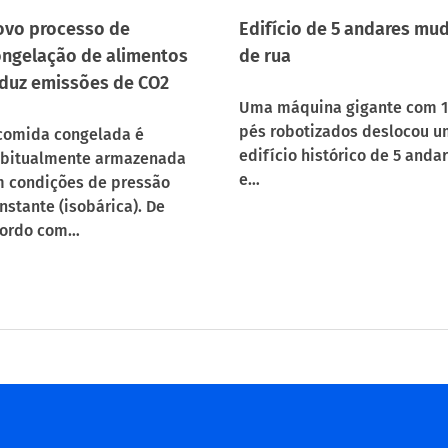
vo processo de
Edifício de 5 andares mu
ngelação de alimentos
de rua
duz emissões de CO2
Uma máquina gigante com 
pés robotizados deslocou u
comida congelada é
edifício histórico de 5 anda
bitualmente armazenada
e…
 condições de pressão
nstante (isobárica). De
ordo com…