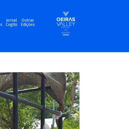
m
Jornal
Outras
os
Cogito
Edições