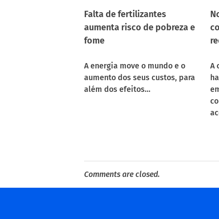
Falta de fertilizantes
No
aumenta risco de pobreza e
co
fome
re
A energia move o mundo e o
A 
aumento dos seus custos, para
ha
além dos efeitos…
em
co
ac
Comments are closed.