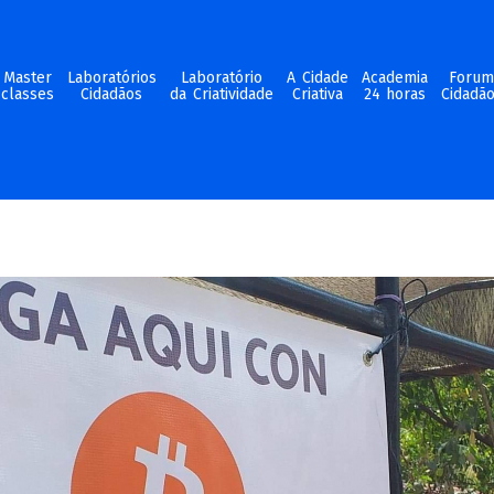
Master
Laboratórios
Laboratório
A Cidade
Academia
Foru
classes
Cidadãos
da Criatividade
Criativa
24 horas
Cidadã