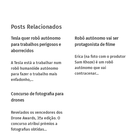
Posts Relacionados
Tesla quer robô autónomo
Robô autónomo vai ser
para trabalhos perigosos e
protagonista de filme
aborrecidos
Erica (na foto com o produtor
Sam Khoze) é um robô
A Tesla está a trabalhar num
autónomo que vai
robô humanóide autónomo
contracenar…
para fazer o trabalho mais
enfadonho,…
Concurso de fotografia para
drones
Revelados os vencedores dos
Drone Awards, 3ªa edição. O
concurso atribui prémios a
fotografias obtidas…