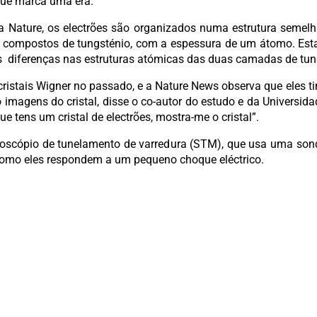
 que marca uma era.
 Nature, os electrões são organizados numa estrutura semel
 compostos de tungsténio, com a espessura de um átomo. Est
as diferenças nas estruturas atómicas das duas camadas de tun
 cristais Wigner no passado, e a Nature News observa que eles
agens do cristal, disse o co-autor do estudo e da Universidade 
 tens um cristal de electrões, mostra-me o cristal”.
roscópio de tunelamento de varredura (STM), que usa uma sond
 como eles respondem a um pequeno choque eléctrico.