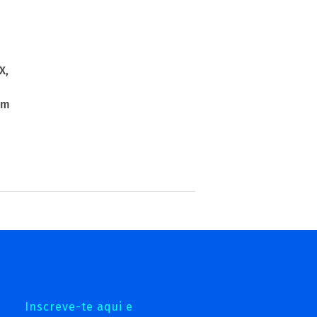
X,
am
Inscreve-te aqui e