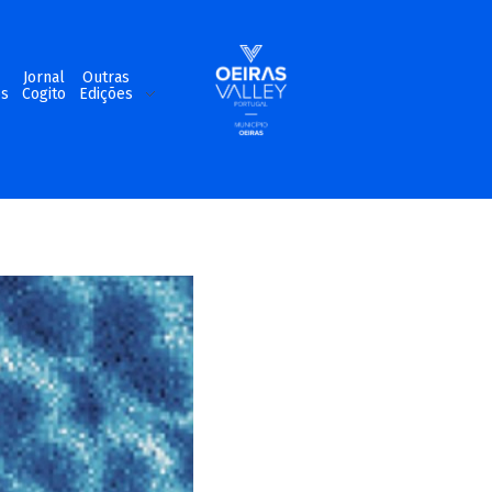
m
Jornal
Outras
os
Cogito
Edições