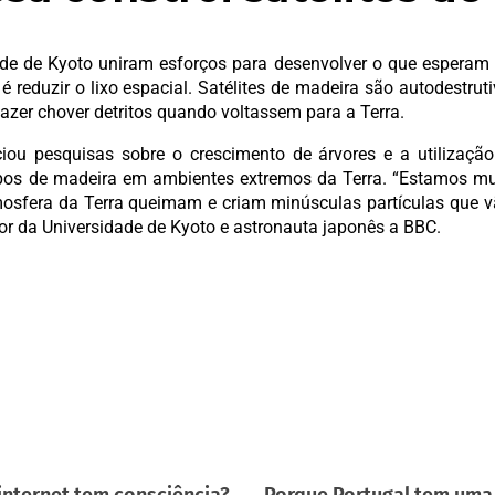
e de Kyoto uniram esforços para desenvolver o que esperam s
 é reduzir o lixo espacial. Satélites de madeira são autodestru
azer chover detritos quando voltassem para a Terra.
iou pesquisas sobre o crescimento de árvores e a utilizaçã
ipos de madeira em ambientes extremos da Terra. “Estamos m
mosfera da Terra queimam e criam minúsculas partículas que vã
or da Universidade de Kyoto e astronauta japonês a BBC.
internet tem consciência?
Porque Portugal tem uma