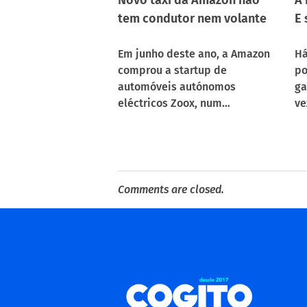
tem condutor nem volante
E 
Em junho deste ano, a Amazon
Há
comprou a startup de
po
automóveis autónomos
ga
eléctricos Zoox, num…
ve
Comments are closed.