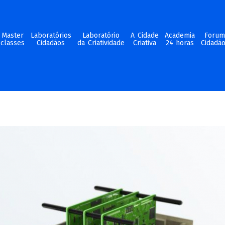
Master
Laboratórios
Laboratório
A Cidade
Academia
Foru
classes
Cidadãos
da Criatividade
Criativa
24 horas
Cidadã