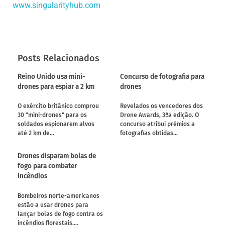
www.singularityhub.com
Posts Relacionados
Reino Unido usa mini-
Concurso de fotografia para
drones para espiar a 2 km
drones
O exército britânico comprou
Revelados os vencedores dos
30 "mini-drones" para os
Drone Awards, 3ªa edição. O
soldados espionarem alvos
concurso atribui prémios a
até 2 km de…
fotografias obtidas…
Drones disparam bolas de
fogo para combater
incêndios
Bombeiros norte-americanos
estão a usar drones para
lançar bolas de fogo contra os
incêndios florestais.…