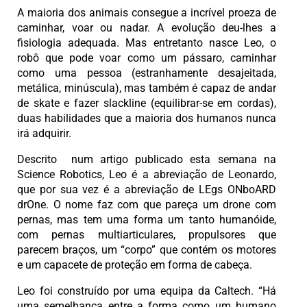
A maioria dos animais consegue a incrível proeza de
caminhar, voar ou nadar. A evolução deu-lhes a
fisiologia adequada. Mas entretanto nasce Leo, o
robô que pode voar como um pássaro, caminhar
como uma pessoa (estranhamente desajeitada,
metálica, minúscula), mas também é capaz de andar
de skate e fazer slackline (equilibrar-se em cordas),
duas habilidades que a maioria dos humanos nunca
irá adquirir.
Descrito num artigo publicado esta semana na
Science Robotics, Leo é a abreviação de Leonardo,
que por sua vez é a abreviação de LEgs ONboARD
drOne. O nome faz com que pareça um drone com
pernas, mas tem uma forma um tanto humanóide,
com pernas multiarticulares, propulsores que
parecem braços, um “corpo” que contém os motores
e um capacete de proteção em forma de cabeça.
Leo foi construído por uma equipa da Caltech. “Há
uma semelhança entre a forma como um humano