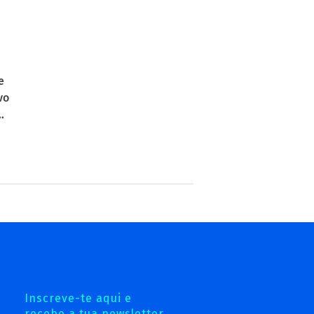
e
vo
…
Inscreve-te aqui e
recebe a tua newsletter