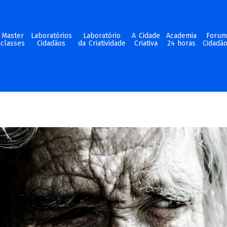
Master
Laboratórios
Laboratório
A Cidade
Academia
Foru
classes
Cidadãos
da Criatividade
Criativa
24 horas
Cidadã