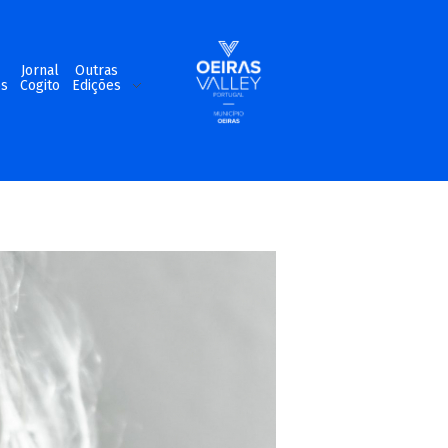
m
Jornal
Outras
os
Cogito
Edições