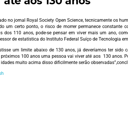
 até aos 130 anos
do no jornal Royal Society Open Science, tecnicamente os hum
ado um certo ponto, o risco de morrer permanece constante 
s dos 110 anos, pode-se pensar em viver mais um ano, com
fessor de estatística do Instituto Federal Suíço de Tecnologia 
tisse um limite abaixo de 130 anos, já deveríamos ter sido 
os próximos 100 anos uma pessoa vai viver até aos 130 anos. 
 idades muito acima disso dificilmente serão observadas”,concl
sh