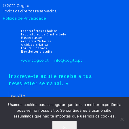
© 2022 Cogito
Todos os direitos reservados.
Política de Privacidade
Laboratórios Cidadãos
Laboratório da Criatividade
Masterclasses
Academia 24 horas
A cidade criativa
Fórum Cidadãos
Newsletter gratuita
www.cogito.pt
info@cogito.pt
Inscreve-te aqui e recebe a tua
newsletter semanal. »
Usamos cookies para assegurar que tens a melhor experiência
possível no nosso sítio. Se continuares a usar o sítio,
assumimos que não te importas que usemos os cookies.
Ok