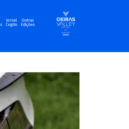
m
Jornal
Outras
os
Cogito
Edições