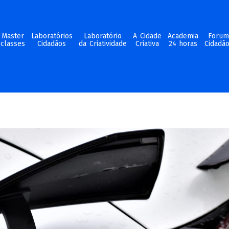
Master
Laboratórios
Laboratório
A Cidade
Academia
Foru
classes
Cidadãos
da Criatividade
Criativa
24 horas
Cidadã