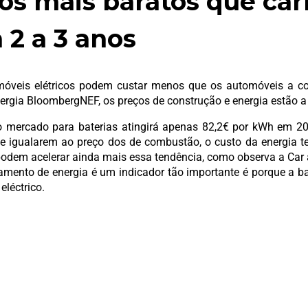
cos mais baratos que car
2 a 3 anos
omóveis elétricos podem custar menos que os automóveis a
nergia BloombergNEF, os preços de construção e energia estão a
o mercado para baterias atingirá apenas 82,2€ por kWh em 20
se igualarem ao preço dos de combustão, o custo da energia te
 podem acelerar ainda mais essa tendência, como observa a Car 
mento de energia é um indicador tão importante é porque a ba
eléctrico.