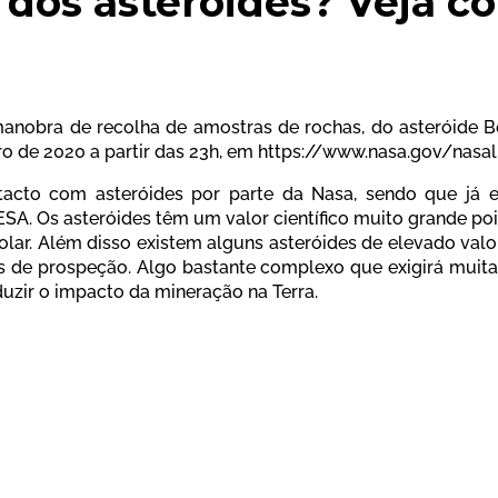
 dos asteróides? Veja 
nobra de recolha de amostras de rochas, do asteróide Benn
o de 2020 a partir das 23h, em https://www.nasa.gov/nasal
ntacto com asteróides por parte da Nasa, sendo que já e
ESA. Os asteróides têm um valor científico muito grande po
lar. Além disso existem alguns asteróides de elevado valo
s de prospeção. Algo bastante complexo que exigirá muita
uzir o impacto da mineração na Terra.