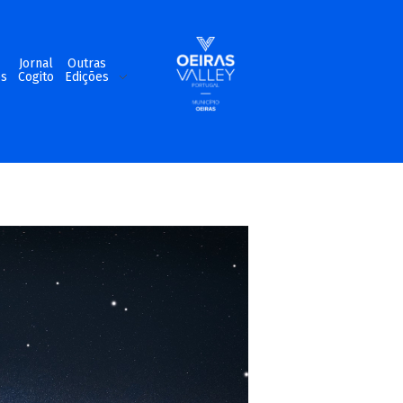
m
Jornal
Outras
os
Cogito
Edições