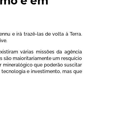
como é em
u e irá trazê-las de volta à Terra.
ive.
xistiram várias missões da agência
is são maioritariamente um resquício
r mineralógico que poderão suscitar
 tecnologia e investimento, mas que