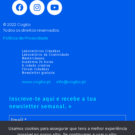
© 2022 Cogito
Todos os direitos reservados.
Política de Privacidade
Laboratórios Cidadãos
Laboratório da Criatividade
Masterclasses
Academia 24 horas
A cidade criativa
Fórum Cidadãos
Newsletter gratuita
www.cogito.pt
info@cogito.pt
Inscreve-te aqui e recebe a tua
newsletter semanal. »
Usamos cookies para assegurar que tens a melhor experiência
possível no nosso sítio. Se continuares a usar o sítio,