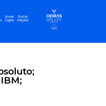
m
Jornal
Outras
os
Cogito
Edições
bsoluto;
 IBM;