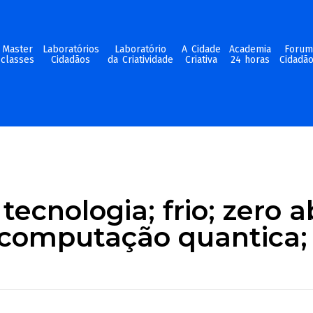
Master
Laboratórios
Laboratório
A Cidade
Academia
Foru
classes
Cidadãos
da Criatividade
Criativa
24 horas
Cidadã
tecnologia; frio; zero a
 computação quantica;