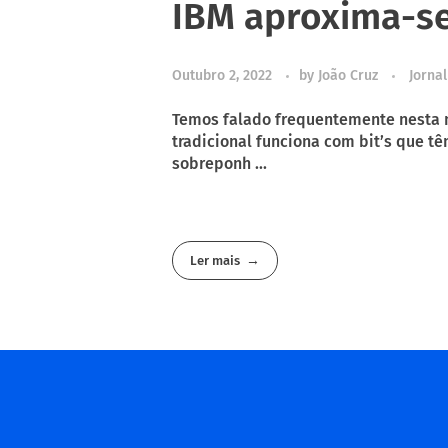
IBM aproxima-se 
Outubro 2, 2022
by
João Cruz
Jornal
Temos falado frequentemente nesta 
tradicional funciona com bit’s que t
sobreponh ...
Ler mais