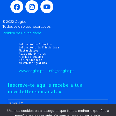
© 2022 Cogito
Todos os direitos reservados.
Política de Privacidade
Laboratórios Cidadãos
Laboratório da Criatividade
Masterclasses
Academia 24 horas
A cidade criativa
Fórum Cidadãos
Newsletter gratuita
www.cogito.pt
info@cogito.pt
Inscreve-te aqui e recebe a tua
newsletter semanal. »
Usamos cookies para assegurar que tens a melhor experiência
possível no nosso sítio. Se continuares a usar o sítio,