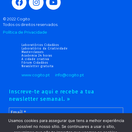
© 2022 Cogito
Todos os direitos reservados.
Política de Privacidade
Laboratórios Cidadãos
Laboratório da Criatividade
Masterclasses
Academia 24 horas
A cidade criativa
Fórum Cidadãos
Newsletter gratuita
www.cogito.pt
info@cogito.pt
Inscreve-te aqui e recebe a tua
newsletter semanal. »
Usamos cookies para assegurar que tens a melhor experiência
possível no nosso sítio. Se continuares a usar o sítio,