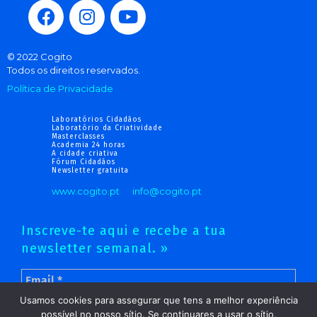
© 2022 Cogito
Todos os direitos reservados.
Política de Privacidade
Laboratórios Cidadãos
Laboratório da Criatividade
Masterclasses
Academia 24 horas
A cidade criativa
Fórum Cidadãos
Newsletter gratuita
www.cogito.pt
info@cogito.pt
Inscreve-te aqui e recebe a tua
newsletter semanal. »
Usamos cookies para assegurar que tens a melhor experiência
possível no nosso sítio. Se continuares a usar o sítio,