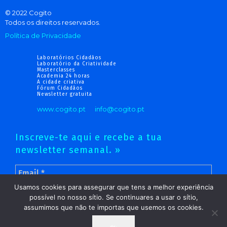
© 2022 Cogito
Todos os direitos reservados.
Política de Privacidade
Laboratórios Cidadãos
Laboratório da Criatividade
Masterclasses
Academia 24 horas
A cidade criativa
Fórum Cidadãos
Newsletter gratuita
www.cogito.pt
info@cogito.pt
Inscreve-te aqui e recebe a tua
newsletter semanal. »
Usamos cookies para assegurar que tens a melhor experiência
possível no nosso sítio. Se continuares a usar o sítio,
assumimos que não te importas que usemos os cookies.