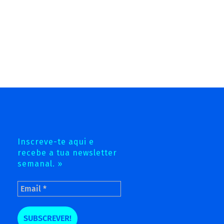
Inscreve-te aqui e
recebe a tua newsletter
semanal. »