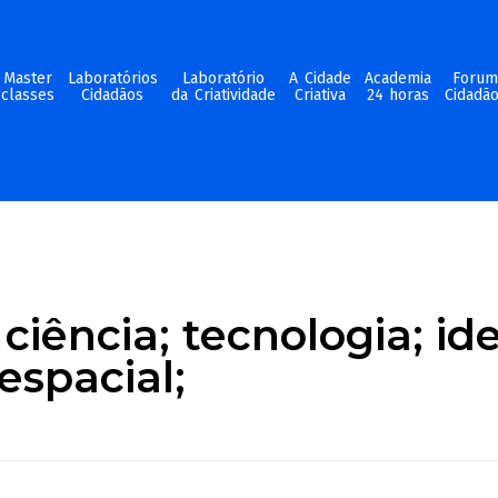
Master
Laboratórios
Laboratório
A Cidade
Academia
Foru
classes
Cidadãos
da Criatividade
Criativa
24 horas
Cidadã
ciência; tecnologia; ide
espacial;