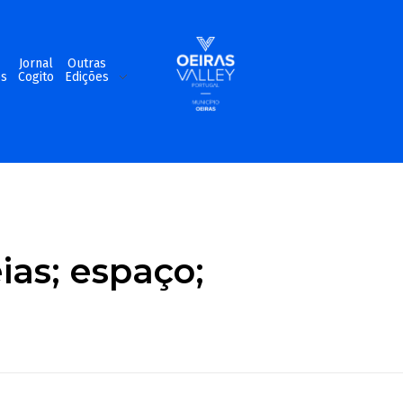
m
Jornal
Outras
os
Cogito
Edições
ias; espaço;