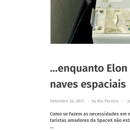
…enquanto Elon
naves espaciais
Setembro 26, 2021
by
Rui Pereira
J
Como se fazem as necessidades em mi
turistas amadores da SpaceX não est
...