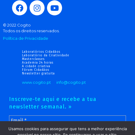
© 2022 Cogito
Todos os direitos reservados.
Política de Privacidade
Laboratórios Cidadãos
Laboratório da Criatividade
Masterclasses
Academia 24 horas
A cidade criativa
Fórum Cidadãos
Newsletter gratuita
www.cogito.pt
info@cogito.pt
Inscreve-te aqui e recebe a tua
newsletter semanal. »
Usamos cookies para assegurar que tens a melhor experiência
possível no nosso sítio. Se continuares a usar o sítio,