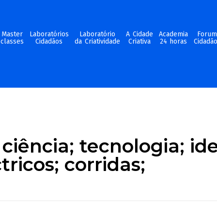
Master
Laboratórios
Laboratório
A Cidade
Academia
Foru
classes
Cidadãos
da Criatividade
Criativa
24 horas
Cidadã
ciência; tecnologia; ide
tricos; corridas;