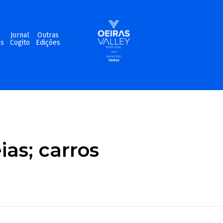
m
Jornal
Outras
os
Cogito
Edições
ias; carros