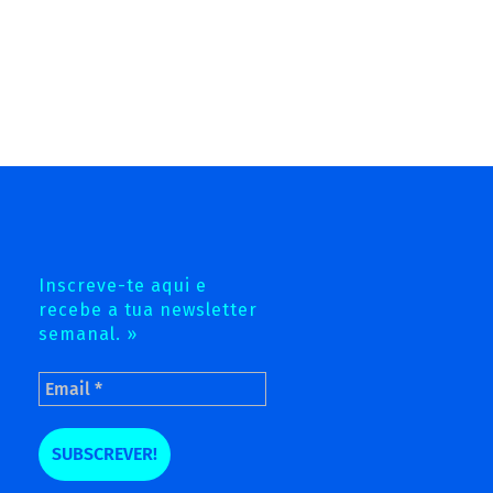
Inscreve-te aqui e
recebe a tua newsletter
semanal. »