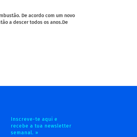
combustão. De acordo com um novo
tão a descer todos os anos.De
Inscreve-te aqui e
recebe a tua newsletter
semanal. »