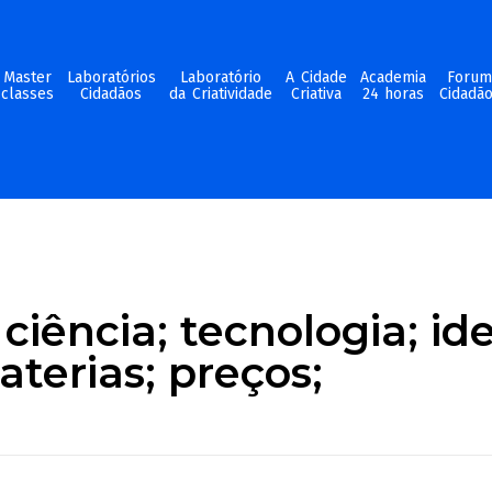
Master
Laboratórios
Laboratório
A Cidade
Academia
Foru
classes
Cidadãos
da Criatividade
Criativa
24 horas
Cidadã
ciência; tecnologia; ide
terias; preços;