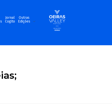
m
Jornal
Outras
os
Cogito
Edições
ias;