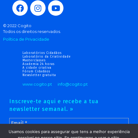
© 2022 Cogito
Todos os direitos reservados.
Política de Privacidade
Laboratórios Cidadãos
Laboratório da Criatividade
Masterclasses
Academia 24 horas
A cidade criativa
Fórum Cidadãos
Newsletter gratuita
www.cogito.pt
info@cogito.pt
Inscreve-te aqui e recebe a tua
newsletter semanal. »
Usamos cookies para assegurar que tens a melhor experiência
possível no nosso sítio. Se continuares a usar o sítio,