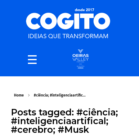
Home
#ciência; #inteligenciaartific...
Posts tagged: #ciência;
#inteligenciaartifical;
#cerebro; #Musk