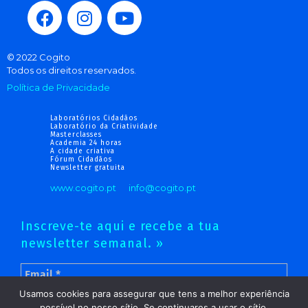
© 2022 Cogito
Todos os direitos reservados.
Política de Privacidade
Laboratórios Cidadãos
Laboratório da Criatividade
Masterclasses
Academia 24 horas
A cidade criativa
Fórum Cidadãos
Newsletter gratuita
www.cogito.pt
info@cogito.pt
Inscreve-te aqui e recebe a tua
newsletter semanal. »
Usamos cookies para assegurar que tens a melhor experiência
possível no nosso sítio. Se continuares a usar o sítio,