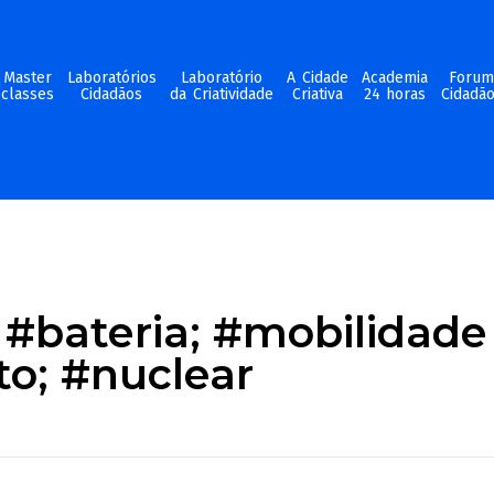
Master
Laboratórios
Laboratório
A Cidade
Academia
Foru
classes
Cidadãos
da Criatividade
Criativa
24 horas
Cidadã
#bateria; #mobilidade 
o; #nuclear