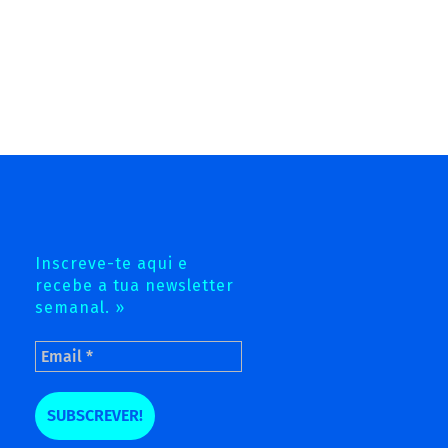
Inscreve-te aqui e
recebe a tua newsletter
semanal. »