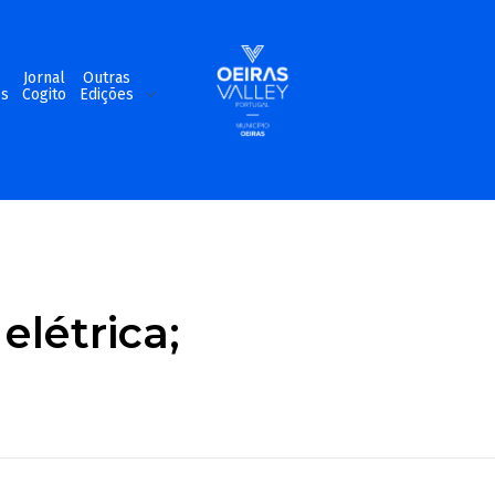
m
Jornal
Outras
os
Cogito
Edições
elétrica;