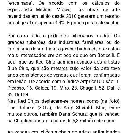
“encalhada”. De acordo com os cálculos do
especialista Michael Moses, as obras de arte
revendidas em leilão desde 2010 geraram um retorno
anual geral de apenas 4,4%. É pouco para este sector.
Por outro lado, o perfil dos bilionários mudou. Os
grandes tubarões das indústrias familiares ou do
imobiliário deram lugar a jovens high-tech, que estão
mais interessados em art pop do que em Boticelli. É
aqui que as Red Chip ganham espaço aos artistas
Blue Chip, que são mestres cujo valor da arte teve
anos consistentes de vendas que foram confirmadas
em leilão. De acordo com o índice Artprice100 são: 1.
Picasso, 16. Calder, 19. Miro, 23. Chagall, 52. Dali e
82. Buffet.
Nas Red Chips destacam-se nomes como (na foto)
The Bathers (2015),
de
Amy Sherald. Mas, entre
muitos outros, também
Dana Schutz, que já vendeu
na Christie’s por um recorde de 5,3 milhões de euros.
As vendas em leilões globais de arte e antiguidades