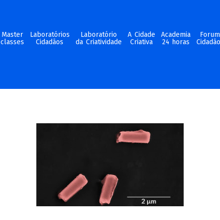
Master
Laboratórios
Laboratório
A Cidade
Academia
Foru
classes
Cidadãos
da Criatividade
Criativa
24 horas
Cidadã