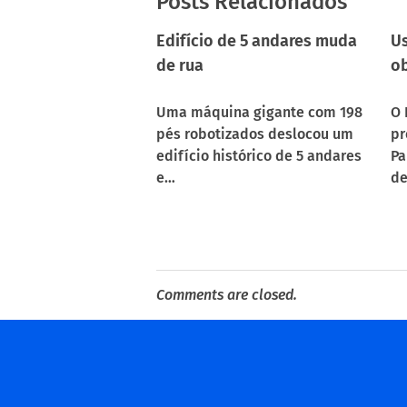
Posts Relacionados
Edifício de 5 andares muda
Us
de rua
ob
Uma máquina gigante com 198
O 
pés robotizados deslocou um
pr
edifício histórico de 5 andares
Pa
e…
de
Comments are closed.